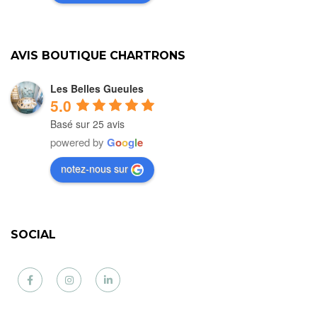
AVIS BOUTIQUE CHARTRONS
Les Belles Gueules
5.0
Basé sur 25 avis
powered by
G
o
o
g
l
e
notez-nous sur
SOCIAL
Facebook
Instagram
LinkedIn