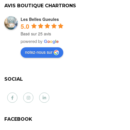
AVIS BOUTIQUE CHARTRONS
Les Belles Gueules
5.0
Basé sur 25 avis
powered by
G
o
o
g
l
e
notez-nous sur
SOCIAL
Facebook
Instagram
LinkedIn
FACEBOOK