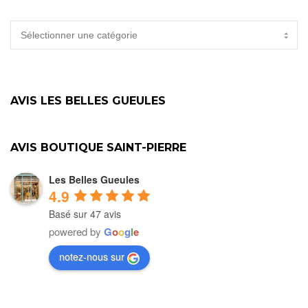
CATÉGORIES
AVIS LES BELLES GUEULES
AVIS BOUTIQUE SAINT-PIERRE
Les Belles Gueules
4.9
Basé sur 47 avis
powered by
G
o
o
g
l
e
notez-nous sur