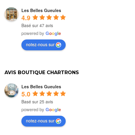
Les Belles Gueules
4.9
Basé sur 47 avis
powered by
G
o
o
g
l
e
notez-nous sur
AVIS BOUTIQUE CHARTRONS
Les Belles Gueules
5.0
Basé sur 25 avis
powered by
G
o
o
g
l
e
notez-nous sur