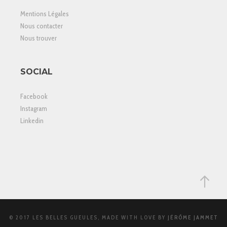
Mentions Légales
Nous contacter
Nous trouver
SOCIAL
Facebook
Instagram
Linkedin
© 2017 LES BELLES GUEULES, MADE WITH LOVE BY
JÉRÔME JAMMET