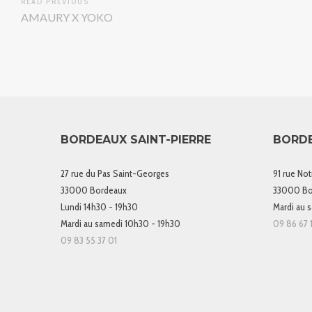
READ PREVIOUS
AMAURY X YOKO
BORDEAUX SAINT-PIERRE
BORD
27 rue du Pas Saint-Georges
91 rue No
33000 Bordeaux
33000 Bo
Lundi 14h30 - 19h30
Mardi au 
Mardi au samedi 10h30 - 19h30
09 86 67 1
09 83 55 37 01