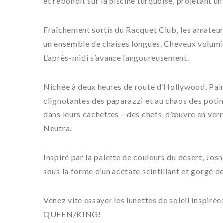
et rebondit sur la piscine turquoise, projetant u
Fraîchement sortis du Racquet Club, les amateurs 
un ensemble de chaises longues. Cheveux volumin
L’après-midi s’avance langoureusement.
Nichée à deux heures de route d’Hollywood, Palm
clignotantes des paparazzi et au chaos des potin
dans leurs cachettes – des chefs-d’œuvre en verr
Neutra.
Inspiré par la palette de couleurs du désert, Jos
sous la forme d’un acétate scintillant et gorgé de
Venez vite essayer les lunettes de soleil inspir
QUEEN/KING!