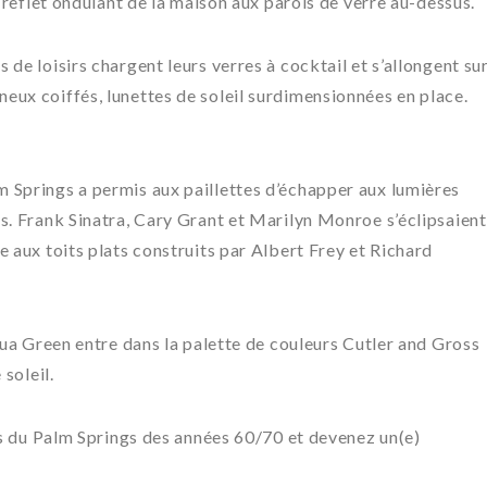
n reflet ondulant de la maison aux parois de verre au-dessus.
de loisirs chargent leurs verres à cocktail et s’allongent su
eux coiffés, lunettes de soleil surdimensionnées en place.
 Springs a permis aux paillettes d’échapper aux lumières
s. Frank Sinatra, Cary Grant et Marilyn Monroe s’éclipsaient
e aux toits plats construits par Albert Frey et Richard
hua Green entre dans la palette de couleurs Cutler and Gross
 soleil.
ées du Palm Springs des années 60/70 et devenez un(e)