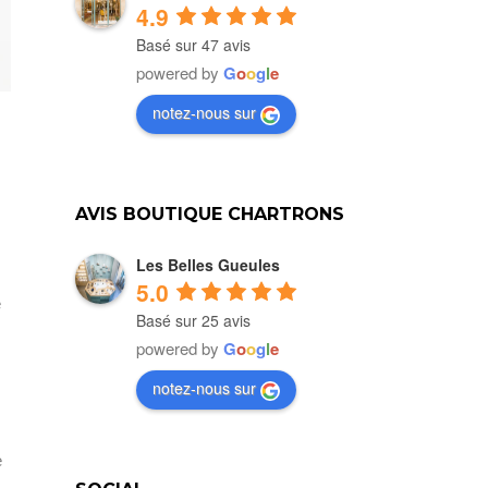
4.9
Basé sur 47 avis
powered by
G
o
o
g
l
e
notez-nous sur
AVIS BOUTIQUE CHARTRONS
Les Belles Gueules
5.0
e
Basé sur 25 avis
powered by
G
o
o
g
l
e
notez-nous sur
e