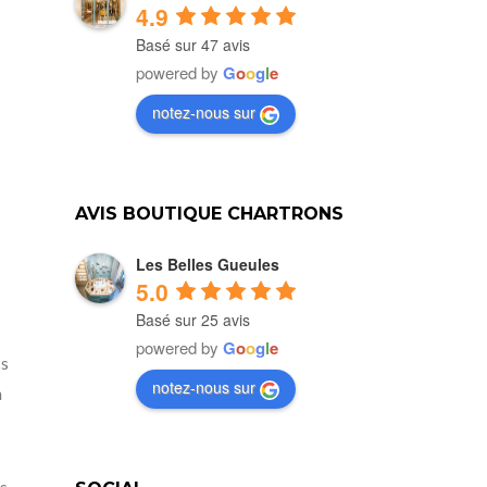
4.9
Basé sur 47 avis
powered by
G
o
o
g
l
e
notez-nous sur
AVIS BOUTIQUE CHARTRONS
Les Belles Gueules
5.0
Basé sur 25 avis
powered by
G
o
o
g
l
e
ns
notez-nous sur
n
s