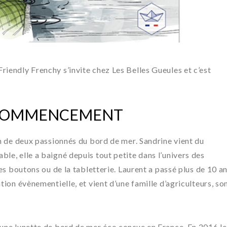
riendly Frenchy s’invite chez Les Belles Gueules et c’est
E COMMENCEMENT
on de deux passionnés du bord de mer. Sandrine vient du
le, elle a baigné depuis tout petite dans l’univers des
des boutons ou de la tabletterie. Laurent a passé plus de 10 a
tion évènementielle, et vient d’une famille d’agriculteurs, so
 une lunette de bord de mer éco conçue en France. En 2016 le