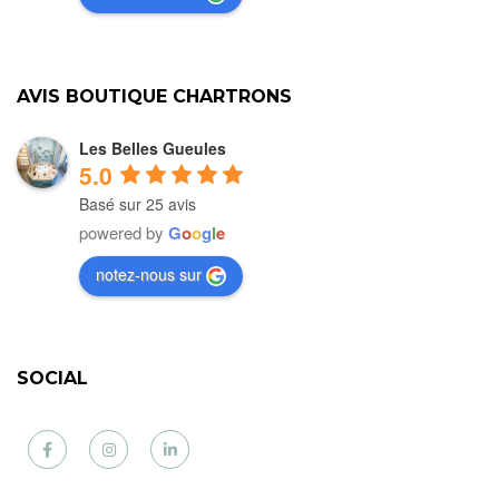
AVIS BOUTIQUE CHARTRONS
Les Belles Gueules
5.0
Basé sur 25 avis
powered by
G
o
o
g
l
e
notez-nous sur
SOCIAL
Facebook
Instagram
LinkedIn