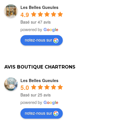
Les Belles Gueules
4.9
Basé sur 47 avis
powered by
G
o
o
g
l
e
notez-nous sur
AVIS BOUTIQUE CHARTRONS
Les Belles Gueules
5.0
Basé sur 25 avis
powered by
G
o
o
g
l
e
notez-nous sur