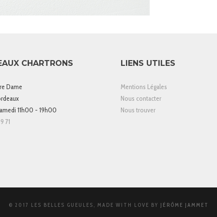
EAUX CHARTRONS
LIENS UTILES
tre Dame
Mentions Légales
rdeaux
Nous contacter
samedi 11h00 - 19h00
Nous trouver
9 71
© 2017 LES BELLES GUEULES, MADE WITH LOVE BY
JÉRÔME JAMMET