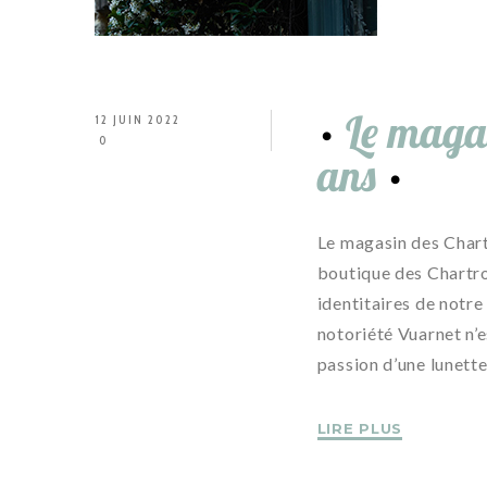
Le magas
12 JUIN 2022
0
ans
Le magasin des Chartr
boutique des Chartro
identitaires de notr
notoriété Vuarnet n’e
passion d’une lunette
LIRE PLUS