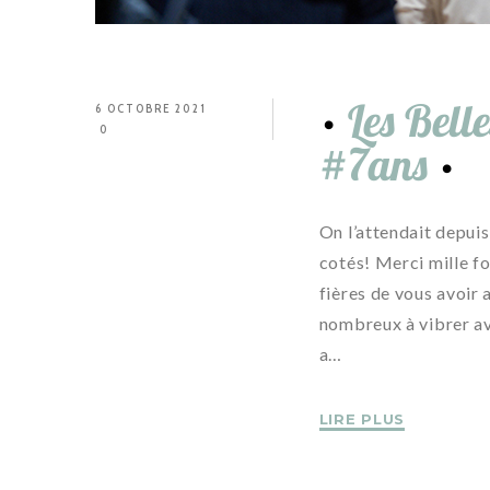
Les Bell
6 OCTOBRE 2021
0
#7ans
On l’attendait depuis
cotés! Merci mille f
fières de vous avoir
nombreux à vibrer av
a…
LIRE PLUS