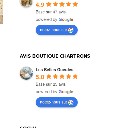
4.9
Basé sur 47 avis
powered by
G
o
o
g
l
e
notez-nous sur
AVIS BOUTIQUE CHARTRONS
Les Belles Gueules
5.0
Basé sur 25 avis
powered by
G
o
o
g
l
e
notez-nous sur