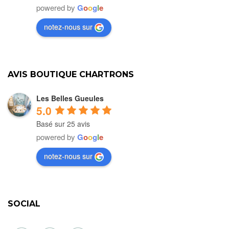
powered by
G
o
o
g
l
e
notez-nous sur
AVIS BOUTIQUE CHARTRONS
Les Belles Gueules
5.0
Basé sur 25 avis
powered by
G
o
o
g
l
e
notez-nous sur
SOCIAL