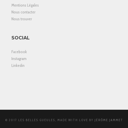
Mentions Légales
Nous contacter
Nous trouver
SOCIAL
Facebook
Instagram
Linkedin
© 2017 LES BELLES GUEULES, MADE WITH LOVE BY
JÉRÔME JAMMET