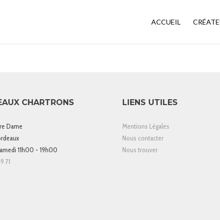
ACCUEIL
CRÉATE
EAUX CHARTRONS
LIENS UTILES
tre Dame
Mentions Légales
rdeaux
Nous contacter
samedi 11h00 - 19h00
Nous trouver
9 71