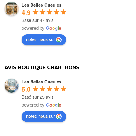
Les Belles Gueules
4.9
Basé sur 47 avis
powered by
G
o
o
g
l
e
notez-nous sur
AVIS BOUTIQUE CHARTRONS
Les Belles Gueules
5.0
Basé sur 25 avis
powered by
G
o
o
g
l
e
notez-nous sur