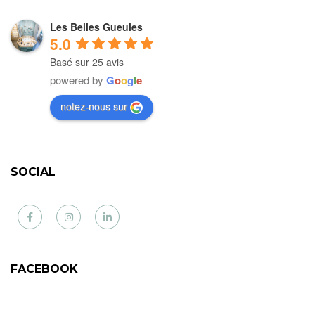
Les Belles Gueules
5.0
Basé sur 25 avis
powered by
G
o
o
g
l
e
notez-nous sur
SOCIAL
Facebook
Instagram
LinkedIn
FACEBOOK