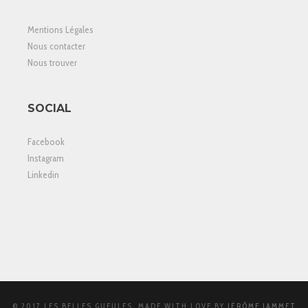
Mentions Légales
Nous contacter
Nous trouver
SOCIAL
Facebook
Instagram
Linkedin
© 2017 LES BELLES GUEULES, MADE WITH LOVE BY
JÉRÔME JAMMET