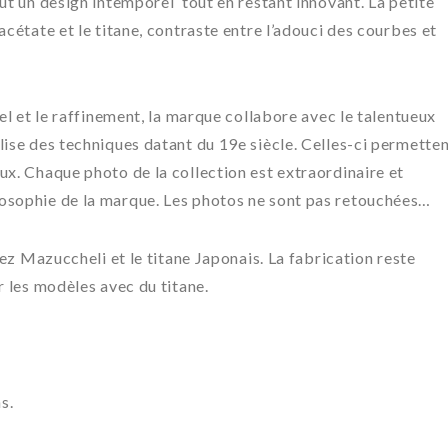
ut un design intemporel tout en restant innovant. La petite
acétate et le titane, contraste entre l’adouci des courbes et
nel et le raffinement, la marque collabore avec le talentueux
lise des techniques datant du 19e siècle. Celles-ci permette
ux. Chaque photo de la collection est extraordinaire et
losophie de la marque. Les photos ne sont pas retouchées…
hez Mazuccheli et le titane Japonais. La fabrication reste
r les modèles avec du titane.
s.