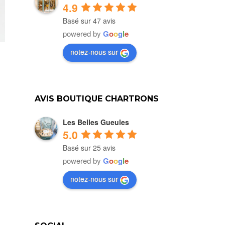
4.9
Basé sur 47 avis
powered by
G
o
o
g
l
e
notez-nous sur
AVIS BOUTIQUE CHARTRONS
Les Belles Gueules
5.0
Basé sur 25 avis
powered by
G
o
o
g
l
e
notez-nous sur