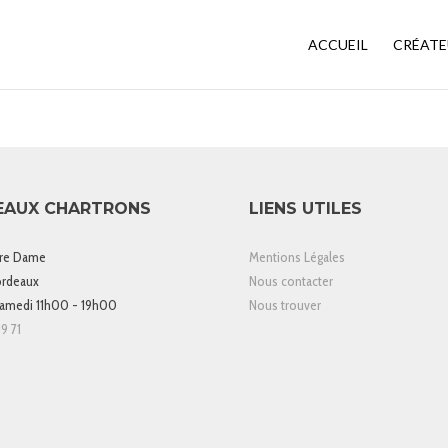
ACCUEIL
CRÉATE
EAUX CHARTRONS
LIENS UTILES
tre Dame
Mentions Légales
rdeaux
Nous contacter
samedi 11h00 - 19h00
Nous trouver
9 71