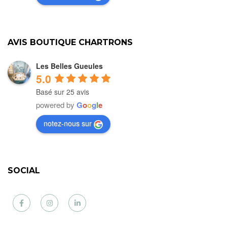
AVIS BOUTIQUE CHARTRONS
Les Belles Gueules
5.0
Basé sur 25 avis
powered by
G
o
o
g
l
e
notez-nous sur
SOCIAL
Facebook
Instagram
LinkedIn