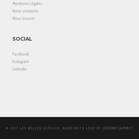
Mentions Légales
Nous contacter
Nous trouver
SOCIAL
Facebook
Instagram
Linkedin
© 2017 LES BELLES GUEULES, MADE WITH LOVE BY
JÉRÔME JAMMET