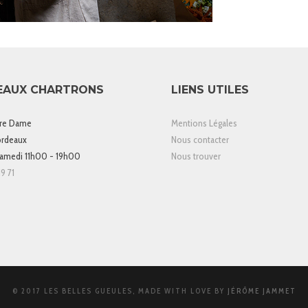
EAUX CHARTRONS
LIENS UTILES
tre Dame
Mentions Légales
rdeaux
Nous contacter
samedi 11h00 - 19h00
Nous trouver
9 71
© 2017 LES BELLES GUEULES, MADE WITH LOVE BY
JÉRÔME JAMMET