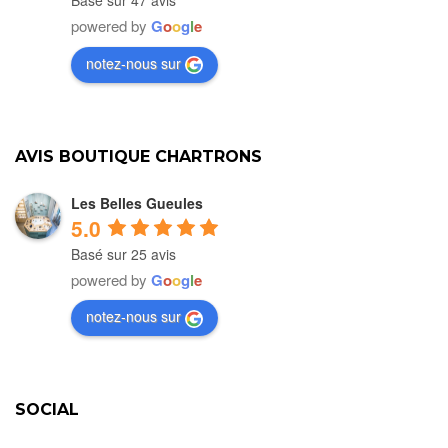
Basé sur 47 avis
powered by
G
o
o
g
l
e
notez-nous sur
AVIS BOUTIQUE CHARTRONS
Les Belles Gueules
5.0
Basé sur 25 avis
powered by
G
o
o
g
l
e
notez-nous sur
SOCIAL