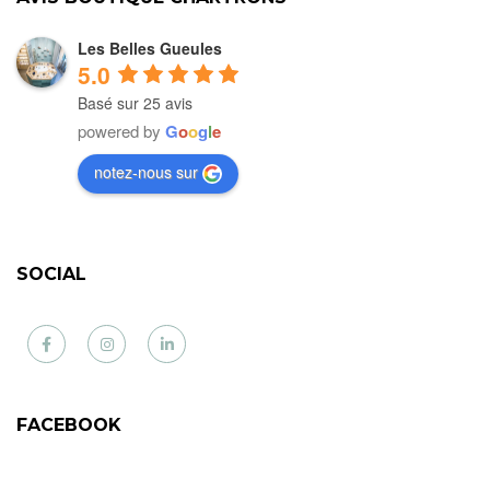
Les Belles Gueules
5.0
Basé sur 25 avis
powered by
G
o
o
g
l
e
notez-nous sur
SOCIAL
Facebook
Instagram
LinkedIn
FACEBOOK