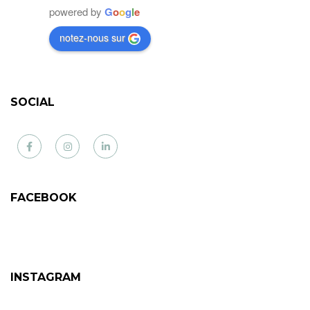
powered by
G
o
o
g
l
e
notez-nous sur
SOCIAL
Facebook
Instagram
LinkedIn
FACEBOOK
INSTAGRAM