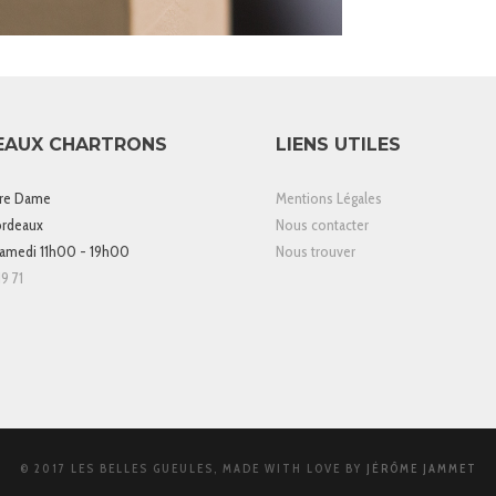
EAUX CHARTRONS
LIENS UTILES
tre Dame
Mentions Légales
rdeaux
Nous contacter
samedi 11h00 - 19h00
Nous trouver
9 71
© 2017 LES BELLES GUEULES, MADE WITH LOVE BY
JÉRÔME JAMMET